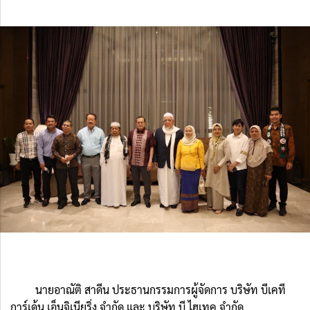
นายอาณัติ สาดีน ประธานกรรมการผู้จัดการ บริษัท บีเคที
การ์เด้น เอ็นจิเนียริ่ง จำกัด และ บริษัท บี ไฮเทค จำกัด