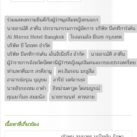
ร่วมแสดงความยินดีกับผู้ว่าฯมุสลิมหญิงคนแรก
นายอาณัติ สาดีน ประธานกรรมการผู้จัดการ บริษัท บีเคทีการ์เด้น
Al Meroz Hotel Bangkok
โรงแรมอัล มีรอซ กรุงเทพ
บริษัท บี ไฮเทค จำกัด
บริษัท บีเคทีการ์เด้น เอ็นจิเนียริ่ง จำกัด
นายอาณัติ สาดีน
ผู้ว่าราชการจังหวัดปัตตานีผู้ว่าฯหญิงมุสลิมคนแรกของประเทศไทย
ท่านพาตีเมาะ สะดียามู
ดร.อิมรอน มะลูลีม
อาจารย์อรุณ บุญชม
อารีย์ วงศ์อารยะ
นายอิบรอเหม อาดำ
อิหม่ามดาวูด โตสมบูรณ์
คุณมาโนช สมมนัส
นายชานนท์ ดาหลาย
เนื้อหาที่เกี่ยวข้อง
เข้าพบ สมมาตร มณีหยัน รักษา