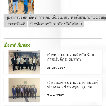
ผู้บริหารบริษัท บีเคที การ์เด้น เอ็นจิเนียริ่ง ห่วงใยพนักงาน มอบช
ข่าวสารบีเคที
บีเคทีมอบหน้ากากป้องกันโควิด19
เนื้อหาที่เกี่ยวข้อง
เข้าพบ สมมาตร มณีหยัน รักษา
การอธิบดีกรมธนารักษ์
31 ต.ค. 2567
เข้าเยี่ยมคารวะท่านจุฬาราชมนตรี
ท่านอาจารย์ ดร.อรุณ บุญชม
5 พ.ย. 2567